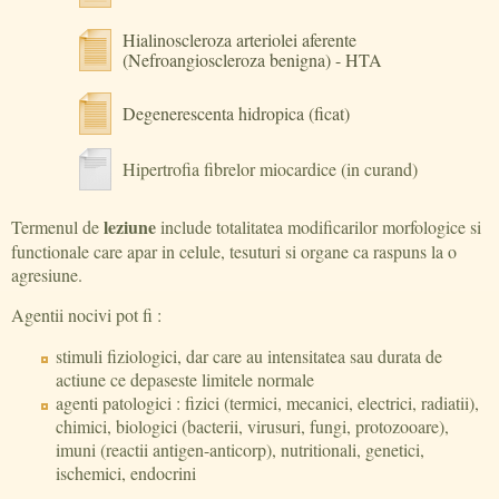
Hialinoscleroza arteriolei aferente
(Nefroangioscleroza benigna) - HTA
Degenerescenta hidropica (ficat)
Hipertrofia fibrelor miocardice (in curand)
leziune
Termenul de
include totalitatea modificarilor morfologice si
functionale care apar in celule, tesuturi si organe ca raspuns la o
agresiune.
Agentii nocivi pot fi :
stimuli fiziologici, dar care au intensitatea sau durata de
actiune ce depaseste limitele normale
agenti patologici : fizici (termici, mecanici, electrici, radiatii),
chimici, biologici (bacterii, virusuri, fungi, protozooare),
imuni (reactii antigen-anticorp), nutritionali, genetici,
ischemici, endocrini